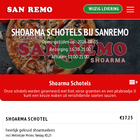
WIJZIG LEVERING
SHOARMA SCHOTELS BIJ SANREMO
Openingstijden op :
2026-08-05
Bezorging:
16:30-21:00
Afhalen:
15:00-21:00
Shoarma Schotels
Onze schotels worden geserveerd met friet, verse groenten en een pitabroodje. U
kunt een keuze maken uit verschillende soorten sauzen.
€17.25
SHOARMA SCHOTEL
heerlijk gekruid shoarmavlees
Incl. Wettelijke Milieu Toeslag €0,25