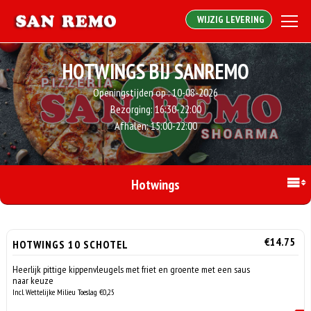
WIJZIG LEVERING
HOTWINGS BIJ SANREMO
Openingstijden op :
10-08-2026
Bezorging:
16:30-22:00
Afhalen:
15:00-22:00
Hotwings
€14.75
HOTWINGS 10 SCHOTEL
Heerlijk pittige kippenvleugels met friet en groente met een saus
naar keuze
Incl. Wettelijke Milieu Toeslag €0,25