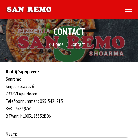
CONTACT
Home
Contact
Bedrijfsgegevens
Sanremo
Snijdersplaats 6
7328VJ Apeldoorn
Telefoonnummer : 055-5421713
KvK : 76839761
BTWnr : NL003123332B06
Naam: