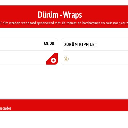
Dürüm - Wraps
ürüm worden standaard geserveerd met sla, tomaat en komkommer en saus naar keuz
€8.00
DÜRÜM KIPFILET
ieronder