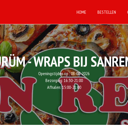
HOME
BESTELLEN
RÜM - WRAPS BIJ SANR
Openingstijden op :
08-08-2026
Bezorging:
16:30-21:00
Afhalen:
15:00-21:00