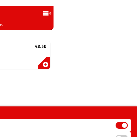
e.
€8.50