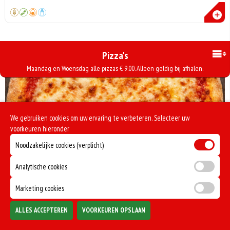
Pizza's
Maandag en Woensdag alle pizzas € 9.00. Alleen geldig bij afhalen.
We gebruiken cookies om uw ervaring te verbeteren. Selecteer uw
voorkeuren hieronder
Noodzakelijke cookies (verplicht)
Analytische cookies
€11.50
PIZZA MOZZERELLA
Marketing cookies
Heerlijke Mozzarella kaas
Totaal
ALLES ACCEPTEREN
VOORKEUREN OPSLAAN
Bezorgen
Afhalen
0
€0,00