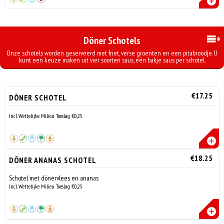
Döner Schotels
Onze schotels worden geserveerd met friet, verse groenten en een pitabroodje. U
kunt een keuze maken uit vier soorten saus, één bakje saus per schotel.
€17.25
DÖNER SCHOTEL
Incl. Wettelijke Milieu Toeslag €0,25
€18.25
DÖNER ANANAS SCHOTEL
Schotel met dönervlees en ananas
Incl. Wettelijke Milieu Toeslag €0,25