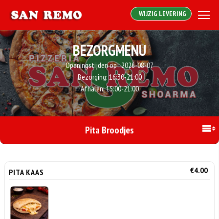
WIJZIG LEVERING
BEZORGMENU
Openingstijden op :
2026-08-07
Bezorging:
16:30-21:00
Afhalen:
15:00-21:00
Pita Broodjes
€4.00
PITA KAAS