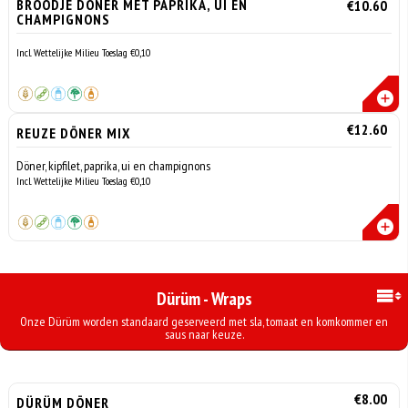
BROODJE DÖNER MET PAPRIKA, UI EN
€10.60
CHAMPIGNONS
Incl. Wettelijke Milieu Toeslag €0,10
€12.60
REUZE DÖNER MIX
Döner, kipfilet, paprika, ui en champignons
Incl. Wettelijke Milieu Toeslag €0,10
Dürüm - Wraps
Onze Dürüm worden standaard geserveerd met sla, tomaat en komkommer en
saus naar keuze.
€8.00
DÜRÜM DÖNER