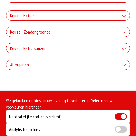
Keuze : Extras
Kaas
Keuze : Zonder groente
+€1.50
Zonder Groente
Keuze : Extra Sauzen
Champignons
+0.00
Knoflooksaus
+€1.50
Allergenen
Paprika en uien
+€1.00
Gluten is een eiwit dat van nature voorkomt in bepaalde granen. Voorbeelden
Whiskeysaus
van glutenhoudende granen zijn tarwe, kamut, spelt, gerst en rogge. Gluten
+€1.50
geven elasticiteit aan de producten die van het meel gemaakt worden. Hoe
meer gluten het meel bevat, des
Fetakaas
+€1.00
Soja behoort tot de peulvruchten. Sojabonen zijn rijk aan goed bruikbare
We gebruiken cookies om uw ervaring te verbeteren. Selecteer uw
eiwitten. Soja wordt in de voedingsmiddelenindustrie veel gebruikt als
Uiensaus
+€1.50
voorkeuren hieronder
structuurverbeteraar, emulgator en als vulling.
Noodzakelijke cookies (verplicht)
Selderij is een groente die deel uitmaakt van de schermbloemenfamilie.
+€1.00
Allergie voor selderij komt relatief veel voor bij mensen met voedselallergie.
Sambalsaus
Analytische cookies
Dit product bevat varkensvlees