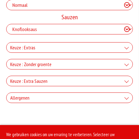
Sauzen
Keuze : Extras
Kaas
Keuze : Zonder groente
+€1.50
Zonder Groente
Keuze : Extra Sauzen
Champignons
+0.00
Knoflooksaus
+€1.50
Allergenen
Paprika en uien
+€1.00
Gluten is een eiwit dat van nature voorkomt in bepaalde granen. Voorbeelden
Whiskeysaus
van glutenhoudende granen zijn tarwe, kamut, spelt, gerst en rogge. Gluten
+€1.50
geven elasticiteit aan de producten die van het meel gemaakt worden. Hoe
meer gluten het meel bevat, des
Fetakaas
+€1.00
We gebruiken cookies om uw ervaring te verbeteren. Selecteer uw
Selderij is een groente die deel uitmaakt van de schermbloemenfamilie.
Uiensaus
Allergie voor selderij komt relatief veel voor bij mensen met voedselallergie.
+€1.50