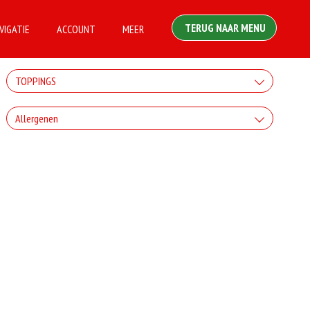
TERUG NAAR MENU
VIGATIE
ACCOUNT
MEER
TOPPINGS
STANDAARD TOPPINGS
Allergenen
Deze ingredienten zijn standaard ingredienten in dit gerecht.
−
+
€0,00
Ham
Gluten
−
+
€0,00
Kaas
Ei
−
+
€0,00
Salami
Melk
Selderij
−
+
€0,00
Spek