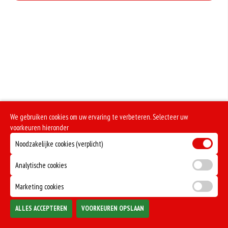
Zuivel past in een gezonde voeding. Koemelk-allergie is echter de meest
voorkomende voedselallergie.
We gebruiken cookies om uw ervaring te verbeteren. Selecteer uw
voorkeuren hieronder
Noodzakelijke cookies (verplicht)
Analytische cookies
Marketing cookies
ALLES ACCEPTEREN
VOORKEUREN OPSLAAN
TOEVOEGEN