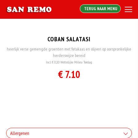
TERUG NAAR MENU
COBAN SALATASI
heerlijk verse gemengde groenten met fetakaas en olijven op oorspronkelijke
herderswijze bereid
Incl. € 0,10 Wettelijke Milieu Toeslag
€ 7.10
Allergenen