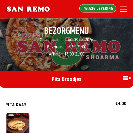
WIJZIG LEVERING
BEZORGMENU
Openingstijden op :
08-08-2026
Bezorging:
16:30-21:00
Afhalen:
15:00-21:00
Pita Broodjes
€4.00
PITA KAAS