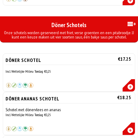
Döner Schotels
Onze schotels worden geserveerd met friet, verse groenten en een pitabroodje. U
kunt een keuze maken uit vier soorten saus, één bakje saus per schotel.
€17.25
DÖNER SCHOTEL
Incl. Wettelijke Milieu Toeslag €0,25
€18.25
DÖNER ANANAS SCHOTEL
Schotel met dönervlees en ananas
Incl. Wettelijke Milieu Toeslag €0,25