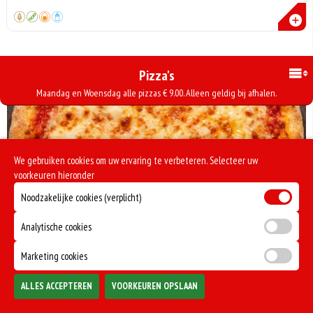
Pizza's
Maandag en Woensdag alle pizzas € 9.00. Alleen geldig bij afhalen.
We gebruiken cookies om uw ervaring te verbeteren. Selecteer uw
voorkeuren hieronder
Noodzakelijke cookies (verplicht)
Analytische cookies
€11.50
PIZZA MOZZERELLA
Marketing cookies
Heerlijke Mozzarella kaas
Totaal
ALLES ACCEPTEREN
VOORKEUREN OPSLAAN
Bezorgen
Afhalen
0
€0,00