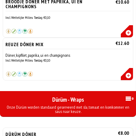
BROODJE DÖNER MET PAPRIKA, UI EN
€10.60
CHAMPIGNONS
Incl. Wettelijke Milieu Toeslag €0,10
€12.60
REUZE DÖNER MIX
Döner, kipfilet, paprika, ui en champignons
Incl. Wettelijke Milieu Toeslag €0,10
Dürüm - Wraps
Onze Dürüm worden standaard geserveerd met sla, tomaat en komkommer en
saus naar keuze.
€8.00
DÜRÜM DÖNER